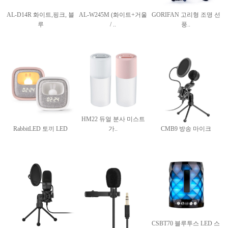
AL-D14R 화이트,핑크, 블
AL-W245M (화이트+거울
GORIFAN 고리형 조명 선
루
/ ..
풍..
HM22 듀얼 분사 미스트
RabbitLED 토끼 LED
가..
CMB9 방송 마이크
CSBT70 블루투스 LED 스