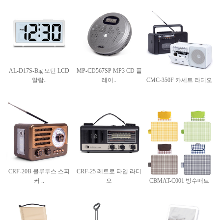
AL-D17S-Big 모던 LCD
MP-CD567SP MP3 CD 플
알람..
레이..
CMC-350F 카세트 라디오
CRF-20B 블루투스 스피
CRF-25 레트로 타입 라디
커 ..
오
CBMAT-C001 방수매트