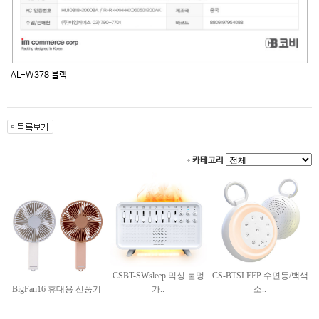
AL-W378 블랙
카테고리
CSBT-SWsleep 믹싱 불멍
CS-BTSLEEP 수면등/백색
BigFan16 휴대용 선풍기
가..
소..