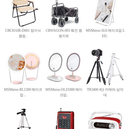
CBCHAIR-D001 접이식
CBWAGON-003 웨건 캠
MSMirror-SL6 메이크업 L
캠핑..
핑카트
ED..
MSMirror-RL1200 메이크
MSMirror-OLZ1000 메이
TR3400 4단 카메라 삼각
업 ..
크업..
대