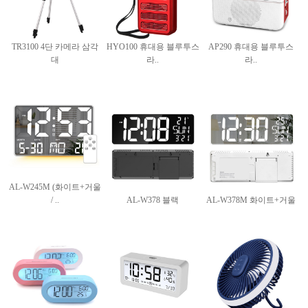
TR3100 4단 카메라 삼각
HYO100 휴대용 블루투스
AP290 휴대용 블루투스
대
라..
라..
AL-W245M (화이트+거울
/ ..
AL-W378 블랙
AL-W378M 화이트+거울