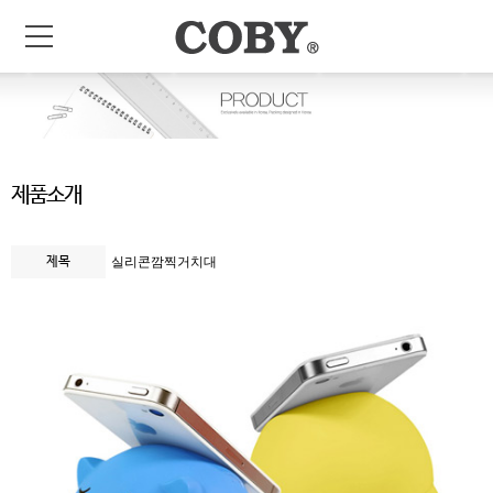
제품소개
제목
실리콘깜찍거치대