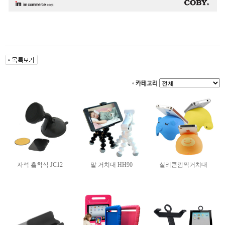
카테고리
자석 흡착식 JC12
말 거치대 HH90
실리콘깜찍거치대