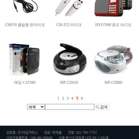
CMP10 클립형 핀마이크
CM-P25 마이크
HYO7080 효도 라디오
테잎 CAT380
MP-CD610
MP-CD880
1
2
3
4
6
5
상호명 : 주)아임커머스
대표 : 박재홍
전화 : 02) 790-7701
사업자등록번호 : 106-86-56640
서울 용산구 새창로14길 39-1 202호