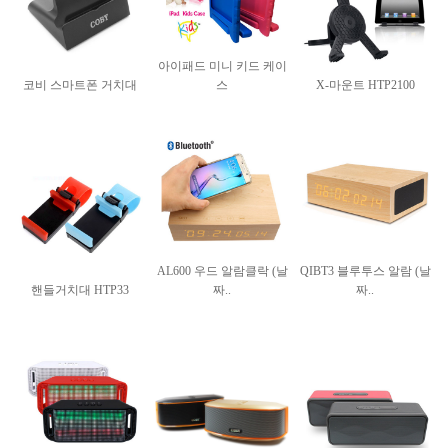
아이패드 미니 키드 케이
코비 스마트폰 거치대
스
X-마운트 HTP2100
AL600 우드 알람클락 (날
QIBT3 블루투스 알람 (날
핸들거치대 HTP33
짜..
짜..