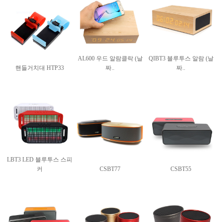
AL600 우드 알람클락 (날
QIBT3 블루투스 알람 (날
핸들거치대 HTP33
짜..
짜..
LBT3 LED 블루투스 스피
커
CSBT77
CSBT55