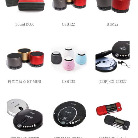
Sound BOX
CSBT22
BTM22
카트로닉스 BT MINI
CSBT33
[CDP] CX-CD327