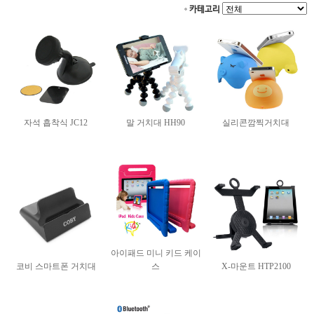
카테고리
자석 흡착식 JC12
말 거치대 HH90
실리콘깜찍거치대
아이패드 미니 키드 케이
코비 스마트폰 거치대
스
X-마운트 HTP2100