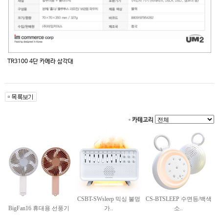
TR3100 4단 카메라 삼각대
카테고리
CSBT-SWsleep 믹싱 불멍
CS-BTSLEEP 수면등/백색
BigFan16 휴대용 선풍기
가..
소..