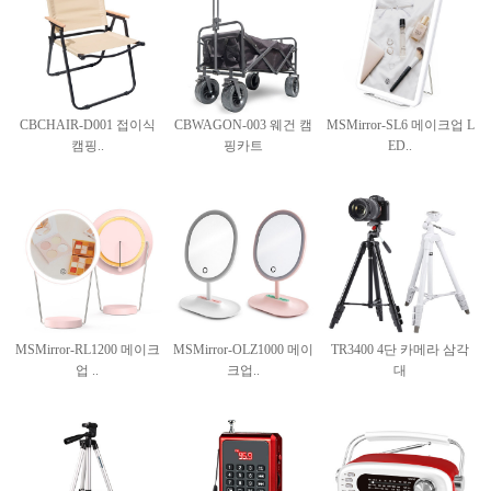
CBCHAIR-D001 접이식
CBWAGON-003 웨건 캠
MSMirror-SL6 메이크업 L
캠핑..
핑카트
ED..
MSMirror-RL1200 메이크
MSMirror-OLZ1000 메이
TR3400 4단 카메라 삼각
업 ..
크업..
대