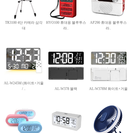
TR3100 4단 카메라 삼각
HYO100 휴대용 블루투스
AP290 휴대용 블루투스
대
라..
라..
AL-W245M (화이트+거울
/ ..
AL-W378 블랙
AL-W378M 화이트+거울