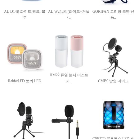
AL-D14R 화이트,핑크, 블
AL-W245M (화이트+거울
GORIFAN 고리형 조명 선
루
/ ..
풍..
HM22 듀얼 분사 미스트
RabbitLED 토끼 LED
가..
CMB9 방송 마이크
CSBT70 블루투스 LED 스