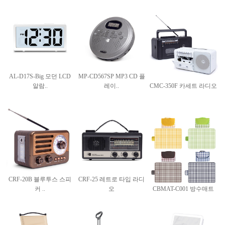
AL-D17S-Big 모던 LCD
MP-CD567SP MP3 CD 플
알람..
레이..
CMC-350F 카세트 라디오
CRF-20B 블루투스 스피
CRF-25 레트로 타입 라디
커 ..
오
CBMAT-C001 방수매트