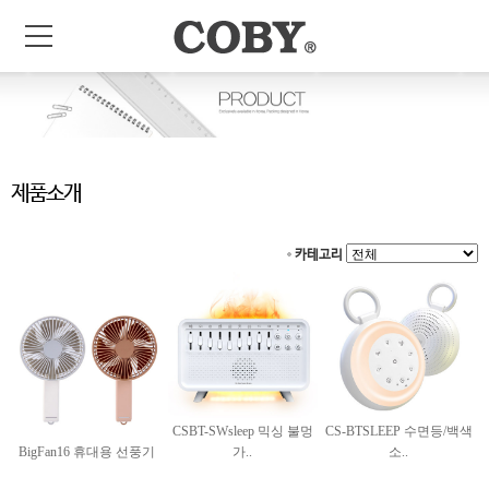
제품소개
카테고리
CSBT-SWsleep 믹싱 불멍
CS-BTSLEEP 수면등/백색
BigFan16 휴대용 선풍기
가..
소..