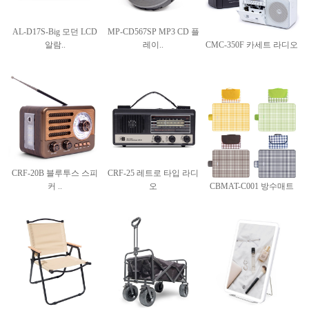
AL-D17S-Big 모던 LCD
MP-CD567SP MP3 CD 플
알람..
레이..
CMC-350F 카세트 라디오
CRF-20B 블루투스 스피
CRF-25 레트로 타입 라디
커 ..
오
CBMAT-C001 방수매트