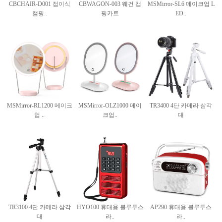
CBCHAIR-D001 접이식
CBWAGON-003 웨건 캠
MSMirror-SL6 메이크업 L
캠핑..
핑카트
ED..
MSMirror-RL1200 메이크
MSMirror-OLZ1000 메이
TR3400 4단 카메라 삼각
업 ..
크업..
대
TR3100 4단 카메라 삼각
HYO100 휴대용 블루투스
AP290 휴대용 블루투스
대
라..
라..