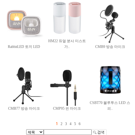
HM22 듀얼 분사 미스트
RabbitLED 토끼 LED
가..
CMB9 방송 마이크
CSBT70 블루투스 LED 스
CMB77 방송 마이크
CMP95 핀 마이크
피..
2
3
4
5
6
1