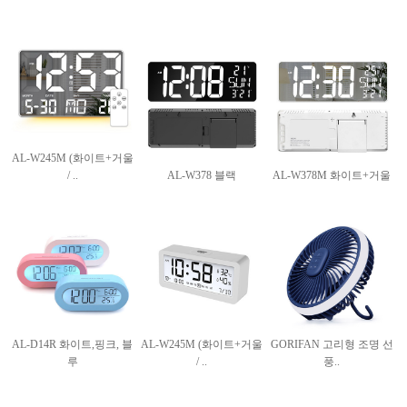
AL-W245M (화이트+거울
/ ..
AL-W378 블랙
AL-W378M 화이트+거울
AL-D14R 화이트,핑크, 블
AL-W245M (화이트+거울
GORIFAN 고리형 조명 선
루
/ ..
풍..