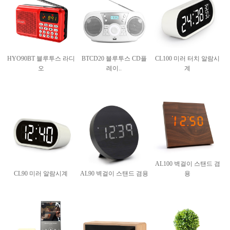
HYO90BT 블루투스 라디
BTCD20 블루투스 CD플
CL100 미러 터치 알람시
오
레이..
계
AL100 벽걸이 스탠드 겸
CL90 미러 알람시계
AL90 벽걸이 스탠드 겸용
용