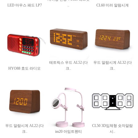
LED 마우스 패드 LP7
..
CL60 미러 알람시계
테트릭스 우드 AL52 (다
우드 알람시계 AL32 (다
HYO88 효도 라디오
크..
크..
우드 알람시계 AL22 (다
CL50 3D입체형 숫자알람
크..
im20 아임트웬티
시..