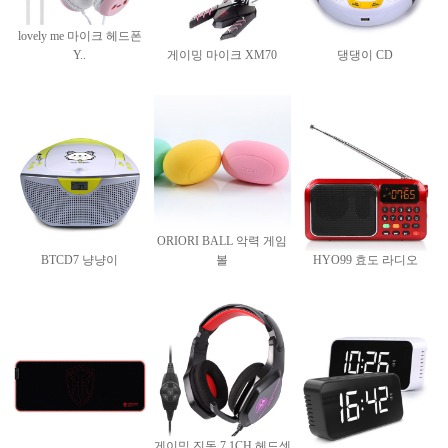
lovely me 마이크 헤드폰
Y..
게이밍 마이크 XM70
댕댕이 CD
ORIORI BALL 악력 게임
BTCD7 냥냥이
볼
HYO99 효도 라디오
게이밍 진동 7.1CH 헤드셋