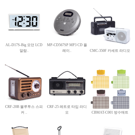
AL-D17S-Big 모던 LCD
MP-CD567SP MP3 CD 플
알람..
레이..
CMC-350F 카세트 라디오
CRF-20B 블루투스 스피
CRF-25 레트로 타입 라디
커 ..
오
CBMAT-C001 방수매트