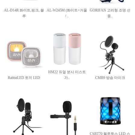
AL-D14R 화이트,핑크, 블
AL-W245M (화이트+거울
GORIFAN 고리형 조명 선
루
/ ..
풍..
HM22 듀얼 분사 미스트
RabbitLED 토끼 LED
가..
CMB9 방송 마이크
CSBT70 블루투스 LED 스