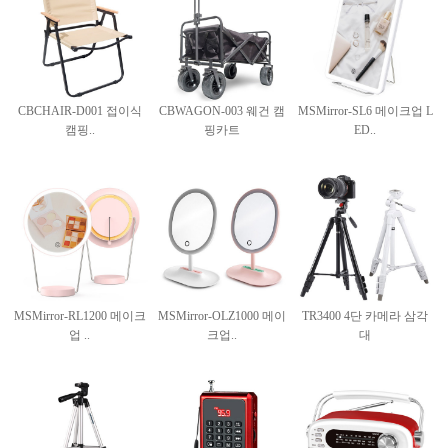
CBCHAIR-D001 접이식
CBWAGON-003 웨건 캠
MSMirror-SL6 메이크업 L
캠핑..
핑카트
ED..
MSMirror-RL1200 메이크
MSMirror-OLZ1000 메이
TR3400 4단 카메라 삼각
업 ..
크업..
대