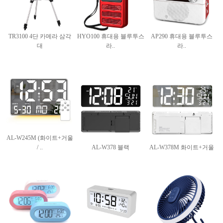
TR3100 4단 카메라 삼각
HYO100 휴대용 블루투스
AP290 휴대용 블루투스
대
라..
라..
AL-W245M (화이트+거울
/ ..
AL-W378 블랙
AL-W378M 화이트+거울