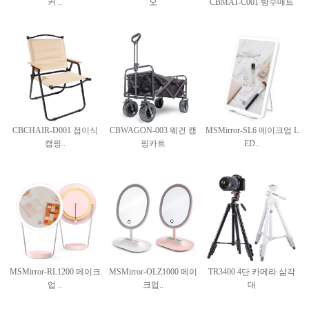
커 ..
오
CBMAT-C001 방수매트
CBCHAIR-D001 접이식
CBWAGON-003 웨건 캠
MSMirror-SL6 메이크업 L
캠핑..
핑카트
ED..
MSMirror-RL1200 메이크
MSMirror-OLZ1000 메이
TR3400 4단 카메라 삼각
업 ..
크업..
대