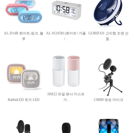
AL-D14R 화이트,핑크, 블
AL-W245M (화이트+거울
GORIFAN 고리형 조명 선
루
/ ..
풍..
HM22 듀얼 분사 미스트
RabbitLED 토끼 LED
가..
CMB9 방송 마이크