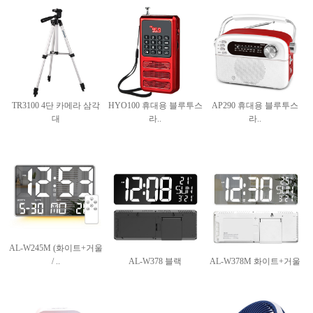
TR3100 4단 카메라 삼각
HYO100 휴대용 블루투스
AP290 휴대용 블루투스
대
라..
라..
AL-W245M (화이트+거울
/ ..
AL-W378 블랙
AL-W378M 화이트+거울