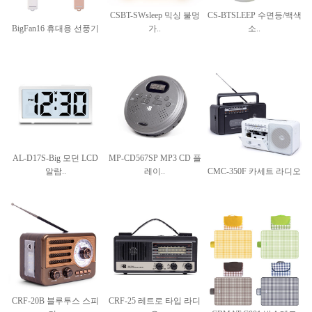
CSBT-SWsleep 믹싱 불멍
CS-BTSLEEP 수면등/백색
BigFan16 휴대용 선풍기
가..
소..
AL-D17S-Big 모던 LCD
MP-CD567SP MP3 CD 플
알람..
레이..
CMC-350F 카세트 라디오
CRF-20B 블루투스 스피
CRF-25 레트로 타입 라디