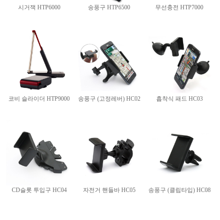
시거잭 HTP6000
송풍구 HTP6500
무선충전 HTP7000
코비 슬라이더 HTP9000
송풍구 (고정레버) HC02
흡착식 패드 HC03
CD슬롯 투입구 HC04
자전거 핸들바 HC05
송풍구 (클립타입) HC08