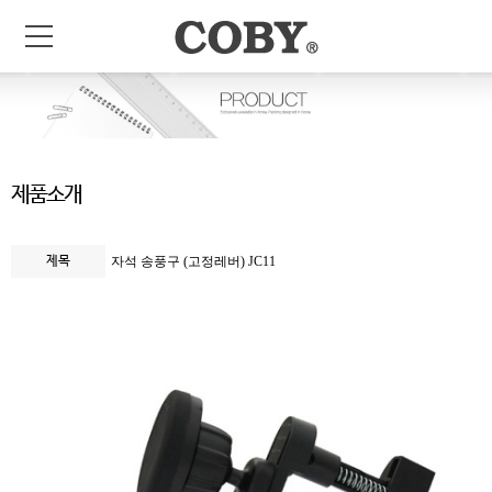
제품소개
제목
자석 송풍구 (고정레버) JC11