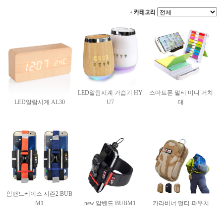
카테고리
LED알람시계 가습기 HY
스마트폰 멀티 미니 거치
LED알람시계 AL30
U7
대
암밴드케이스 시즌2 BUB
M1
new 암밴드 BUBM1
카라비너 멀티 파우치