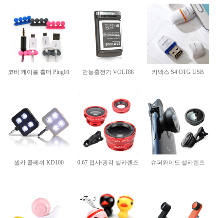
코비 케이블 홀더 Plug01
만능충전기 VOLT88
키넥스 S4 OTG USB
셀카 플레쉬 KD100
0.67 접사/광각 셀카렌즈
슈퍼와이드 셀카렌즈