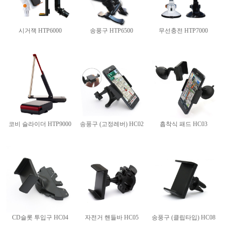
시거잭 HTP6000
송풍구 HTP6500
무선충전 HTP7000
코비 슬라이더 HTP9000
송풍구 (고정레버) HC02
흡착식 패드 HC03
CD슬롯 투입구 HC04
자전거 핸들바 HC05
송풍구 (클립타입) HC08