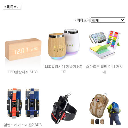
카테고리
LED알람시계 가습기 HY
스마트폰 멀티 미니 거치
LED알람시계 AL30
U7
대
암밴드케이스 시즌2 BUB