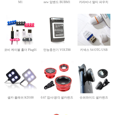
M1
new 암밴드 BUBM1
카라비너 멀티 파우치
코비 케이블 홀더 Plug01
만능충전기 VOLT88
키넥스 S4 OTG USB
셀카 플레쉬 KD100
0.67 접사/광각 셀카렌즈
슈퍼와이드 셀카렌즈