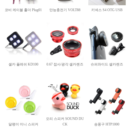
코비 케이블 홀더 Plug01
만능충전기 VOLT88
키넥스 S4 OTG USB
셀카 플레쉬 KD100
0.67 접사/광각 셀카렌즈
슈퍼와이드 셀카렌즈
오리 스피커 SOUND DU
달팽이 미니 스피커
CK
송풍구 HTP1000