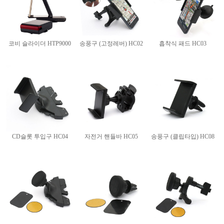
코비 슬라이더 HTP9000
송풍구 (고정레버) HC02
흡착식 패드 HC03
CD슬롯 투입구 HC04
자전거 핸들바 HC05
송풍구 (클립타입) HC08